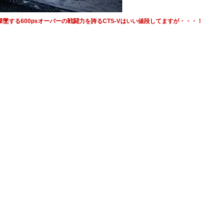
墜する600psオーバーの戦闘力を誇るCTS-Vはいい値段してますが・・・！