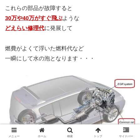
これらの部品が故障すると
30万や40万がすぐ飛ぶ
ような
どえらい修理代
に発展して
燃費がよくて浮いた燃料代など
一瞬にして水の泡となります・・・
メニュー
ホーム
検索
トップ
サイドバー