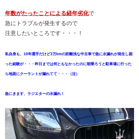
年数がたったことによる経年劣化
で
急にトラブルが発生するので
注意したいところです・・・！
私自身も、10年選手だけど3万kmの距離浅な中古車で急に水漏れが発生し困
った経験が・・・昨日までは何ともなかったのに朝乗ろうと駐車場に行った
ら地面にクーラントが漏れてて・・・（泣）
急にきます、ラジエターの水漏れ！