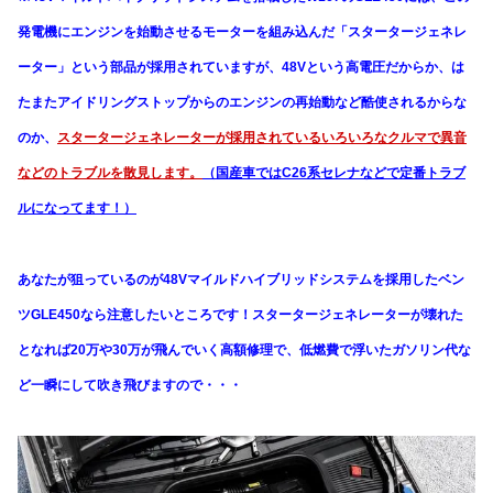
発電機にエンジンを始動させるモーターを組み込んだ「スタータージェネレ
ーター」という部品が採用されていますが、48Vという高電圧だからか、は
たまたアイドリングストップからのエンジンの再始動など酷使されるからな
のか、
スタータージェネレーターが採用されているいろいろなクルマで異音
などのトラブルを散見します。
（国産車ではC26系セレナなどで定番トラブ
ルになってます！）
あなたが狙っているのが48Vマイルドハイブリッドシステムを採用したベン
ツGLE450なら注意したいところです！スタータージェネレーターが壊れた
となれば20万や30万が飛んでいく高額修理で、低燃費で浮いたガソリン代な
ど一瞬にして吹き飛びますので・・・