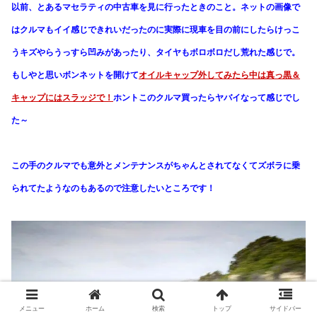
以前、とあるマセラティの中古車を見に行ったときのこと。ネットの画像で
はクルマもイイ感じできれいだったのに実際に現車を目の前にしたらけっこ
うキズやらうっすら凹みがあったり、タイヤもボロボロだし荒れた感じで。
もしやと思いボンネットを開けて
オイルキャップ外してみたら中は真っ黒＆
キャップにはスラッジで！
ホントこのクルマ買ったらヤバイなって感じでし
た～
この手のクルマでも意外とメンテナンスがちゃんとされてなくてズボラに乗
られてたようなのもあるので注意したいところです！
メニュー
ホーム
検索
トップ
サイドバー