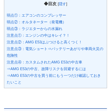
◆目次
[
隠す
]
弱点①：エアコンのコンプレッサー
弱点②：オルタネーター（発電機）
弱点③：ラジエターからの水漏れ
注意点①：エンジンの中はキレイ？！
注意点②：AMG E53はぶつけると高くつく！
注意点③：電気ショート⇒バッテリーあがりや車両火災の
危険性
注意点④：カスタムされたAMG E53の中古車
⇒AMG E53の中古、故障リスクを回避するには
⇒AMG E53の中古を買う前にもう一つだけ確認しておき
たいこと