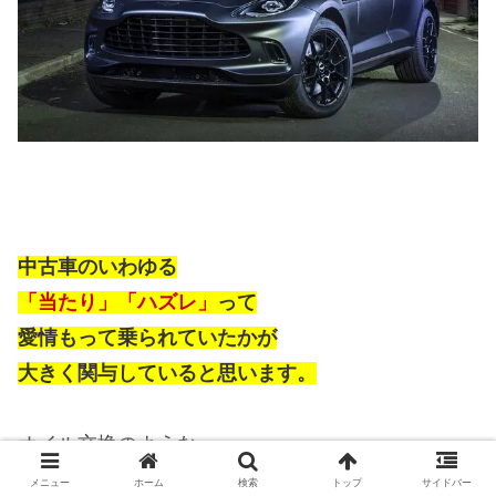
中古車のいわゆる
「当たり」「ハズレ」
って
愛情もって乗られていたかが
大きく関与していると思います。
オイル交換のような
基本的なメンテナンスさえ
メニュー
ホーム
検索
トップ
サイドバー