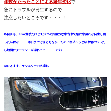
年数がたったことによる経年劣化
で
急にトラブルが発生するので
注意したいところです・・・！
私自身も、10年選手だけど3万kmの距離浅な中古車で急に水漏れが発生し困
った経験が・・・昨日までは何ともなかったのに朝乗ろうと駐車場に行った
ら地面にクーラントが漏れてて・・・（泣）
急にきます、ラジエターの水漏れ！