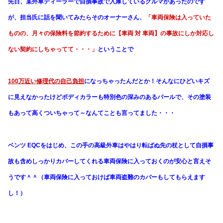
先日、某外車ディーラーで自損事故で入庫しているクルマがあったのです
が、担当氏に話を聞いてみたらそのオーナーさん、
「車両保険は入っていた
ものの、月々の保険料を節約するために【車両 対 車両】の事故にしか対応し
ない契約にしちゃってて・・・」
ということで
100万近い修理代の自己負担
になっちゃったんだとか！そんなにひどいキズ
に見えなかったけどボディカラーも特別色の深みのあるパールで、その塗装
もあって高くついちゃって～なんてことも言ってました・・・
ベンツ EQCをはじめ、この手の高級外車はやはり転ばぬ先の杖として自損事
故も含めしっかりカバーしてくれる車両保険に入っておくのが安心と言えそ
うです＾＾（車両保険に入っておけば車両盗難のカバーもしてもらえます
し！）