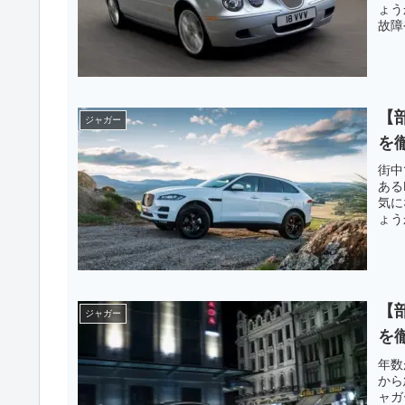
ょう
故障
～！
【
ジャガー
を
街中
ある
気に
ょう
い故
～！
【
ジャガー
を
年数
から
ャガ