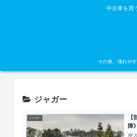
中古車を買
ジャガー
【
ジャガー
障
XF