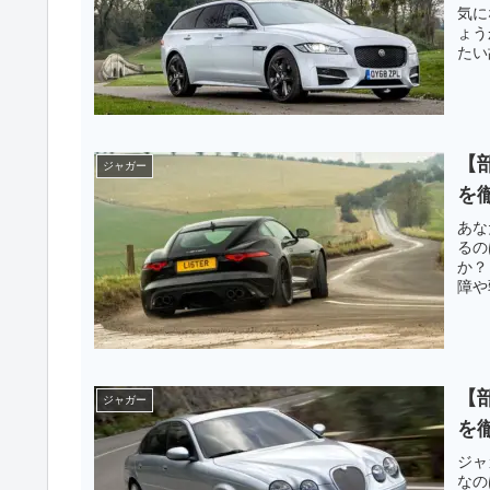
気に
ょう
たい
よ～
【
ジャガー
を
あな
るの
か？
障や
【
ジャガー
を
ジャ
なの