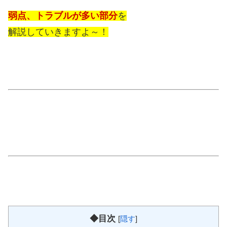
弱点、トラブルが多い部分
を
解説していきますよ～！
◆目次
[
隠す
]