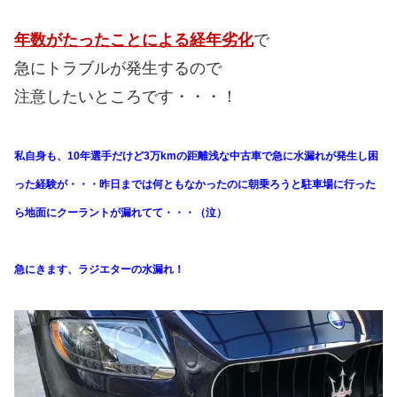
年数がたったことによる経年劣化
で
急にトラブルが発生するので
注意したいところです・・・！
私自身も、10年選手だけど3万kmの距離浅な中古車で急に水漏れが発生し困
った経験が・・・昨日までは何ともなかったのに朝乗ろうと駐車場に行った
ら地面にクーラントが漏れてて・・・（泣）
急にきます、ラジエターの水漏れ！