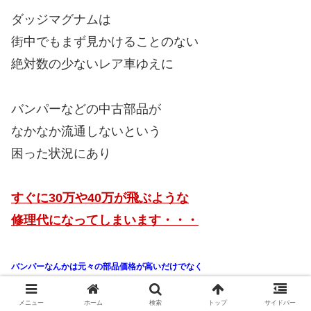
ダッジマグナムは
街中でもまず見かけることのない
絶対数の少ないレア車ゆえに
バンパーなどの中古部品が
なかなか流通しないという
困った状況にあり
すぐに30万や40万が飛ぶような
修理代になってしまいます・・・
バンパーなんかは元々の部品価格が高いだけでなく
国産車と違って新品のバンパーを取り寄せても
メニュー
ホーム
検索
トップ
サイドバー
「色が塗られていない」
ことがほとんどなので