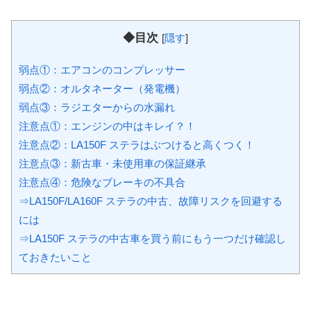
◆目次
[
隠す
]
弱点①：エアコンのコンプレッサー
弱点②：オルタネーター（発電機）
弱点③：ラジエターからの水漏れ
注意点①：エンジンの中はキレイ？！
注意点②：LA150F ステラはぶつけると高くつく！
注意点③：新古車・未使用車の保証継承
注意点④：危険なブレーキの不具合
⇒LA150F/LA160F ステラの中古、故障リスクを回避する
には
⇒LA150F ステラの中古車を買う前にもう一つだけ確認し
ておきたいこと