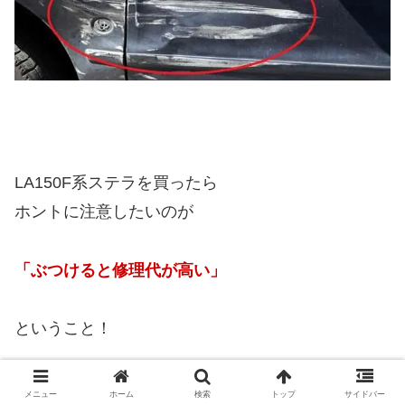
LA150F系ステラを買ったら
ホントに注意したいのが
「ぶつけると修理代が高い」
ということ！
クルマはぶつけて壊せば
メニュー
ホーム
検索
トップ
サイドバー