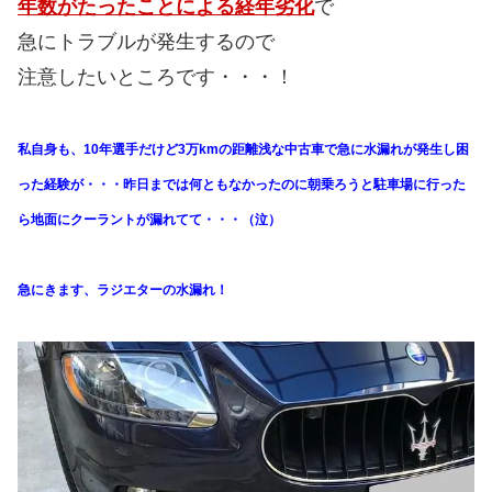
年数がたったことによる経年劣化
で
急にトラブルが発生するので
注意したいところです・・・！
私自身も、10年選手だけど3万kmの距離浅な中古車で急に水漏れが発生し困
った経験が・・・昨日までは何ともなかったのに朝乗ろうと駐車場に行った
ら地面にクーラントが漏れてて・・・（泣）
急にきます、ラジエターの水漏れ！