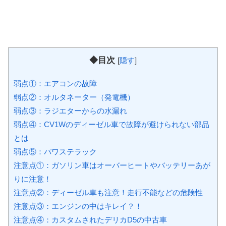
◆目次
[
隠す
]
弱点①：エアコンの故障
弱点②：オルタネーター（発電機）
弱点③：ラジエターからの水漏れ
弱点④：CV1Wのディーゼル車で故障が避けられない部品
とは
弱点⑤：パワステラック
注意点①：ガソリン車はオーバーヒートやバッテリーあが
りに注意！
注意点②：ディーゼル車も注意！走行不能などの危険性
注意点③：エンジンの中はキレイ？！
注意点④：カスタムされたデリカD5の中古車