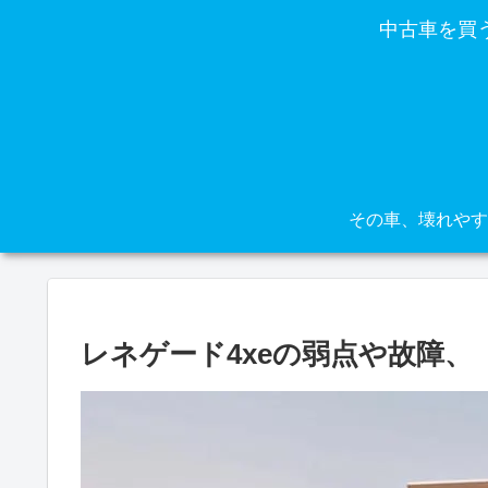
中古車を買
レネゲード4xeの弱点や故障