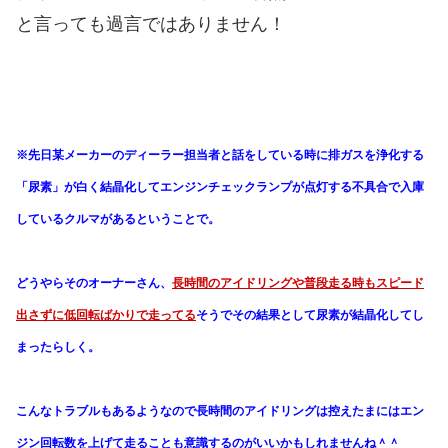
と言っても過言ではありません！
※先日某メーカーの
ディーラー担当者と話をしている時に
排ガスを浄化する
「尿素」が白く結晶化して
エンジンチェックランプが点灯する不具合で
入庫
しているクルマがあるということで。
どうやらそのオーナーさん、
長時間のアイドリングや普段走る時も
スピード
出さずに低回転ばかりで走ってる
そうで
その結果として尿素が結晶化してし
まったらしく。
こんなトラブルもあるようなので
長時間のアイドリングは控え
たまにはエン
ジン回転数を上げて走ることも
意識するのがいいかもしれませんね＾＾