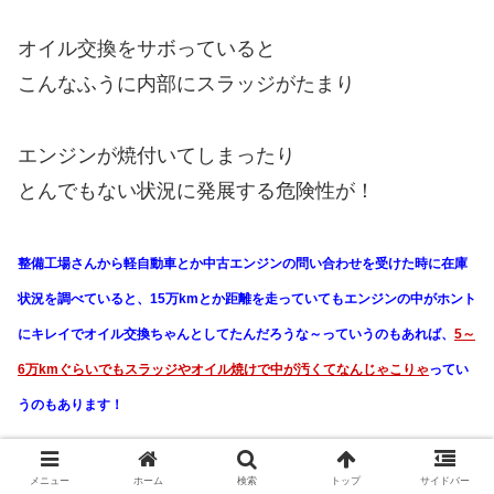
オイル交換をサボっていると
こんなふうに内部にスラッジがたまり
エンジンが焼付いてしまったり
とんでもない状況に発展する危険性が！
整備工場さんから軽自動車とか中古エンジンの問い合わせを受けた時に在庫
状況を調べていると、15万kmとか距離を走っていてもエンジンの中がホント
にキレイでオイル交換ちゃんとしてたんだろうな～っていうのもあれば、
5～
6万kmぐらいでもスラッジやオイル焼けで中が汚くてなんじゃこりゃ
ってい
うのもあります！
メニュー
ホーム
検索
トップ
サイドバー