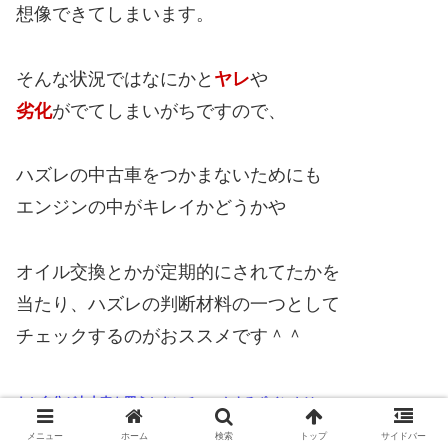
想像できてしまいます。
そんな状況ではなにかと
ヤレ
や
劣化
がでてしまいがちですので、
ハズレの中古車をつかまないためにも
エンジンの中がキレイかどうかや
オイル交換とかが定期的にされてたかを
当たり、ハズレの判断材料の一つとして
チェックするのがおススメです＾＾
あと自分が中古車を買うときにチェックするポイントは
座席のサポート部分とかにひどいシワやヨレ、
メニュー
ホーム
検索
トップ
サイドバー