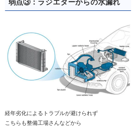
経年劣化によるトラブルが避けられず
こちらも整備工場さんなどから
お問い合わせが
ちょこまかくるラジエター。
交換するとなると
ラジエター本体だけでなく
ホース類などの周辺パーツ代、
冷却水代、交換工賃と加わって
20万コースは覚悟の高額修理
に！