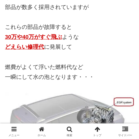
そしてクリーンディーゼルは
従来のディーゼル車よりも
超高圧で燃料を供給したり
非常に高い精度で制御したりと
メニュー
ホーム
検索
トップ
サイドバー