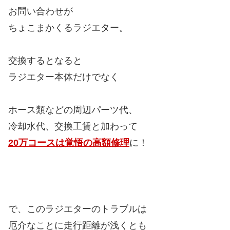
で、このラジエターのトラブルは
厄介なことに走行距離が浅くとも
年数がたったことによる経年劣化
で
急にトラブルが発生するので
注意したいところです・・・！
私自身も、10年選手だけど3万kmの距離浅な中古車で急に水漏れが発生し困
った経験が・・・昨日までは何ともなかったのに朝乗ろうと駐車場に行った
ら地面にクーラントが漏れてて・・・（泣）
急にきます、ラジエターの水漏れ！