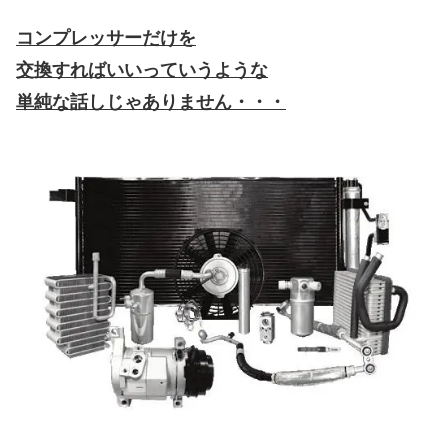
主に故障の原因になるのが
エキスパンションバルブ
という
髪の毛の細さ程度しかない
霧吹き器のノズル部分だったり、
リキッドタンク
とよばれる
フィルターの役目がある部分で
スラッジなどが詰まり
異常高圧⇒コンプレッサーが故障
といった流れになることが多いので