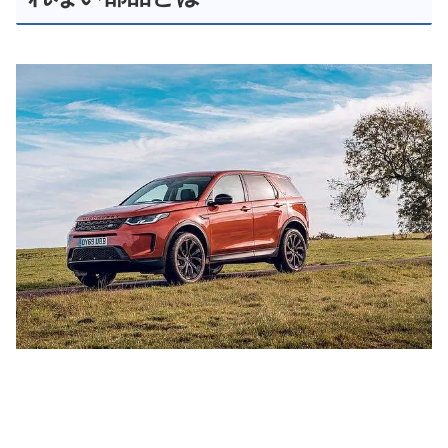
ビッグトルクを低回転から発生する
余裕あるパワーとフィール、
ガソリンに比べ安い
軽油の燃料代・・・と、
低燃費や維持費も魅力的な
クリーンディーゼルを搭載した
ディスカバリースポーツ D200。
しかしあなたがディーゼルの