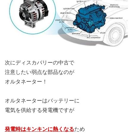
電気を供給する発電機ですが
発電時はキンキンに熱くなる
ため
経年劣化による故障が避けられません。
ヤケドするほどキンキンになります！
この熱の影響なのか
こちらもコンプレッサーと同じく
特に夏場の暑い季節には
整備工場さんからお問合せが多く
修理交換となれば
安価な社外品の在庫があっても