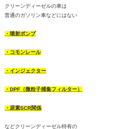
・尿素SCR関係
などクリーンディーゼル特有の
部品が数多く採用されていますが
これらの部品が故障すると
30万や40万がすぐ飛ぶ
ような
どえらい修理代
に発展して
燃費がよくて浮いた燃料代など
一瞬にして水の泡となります・・・