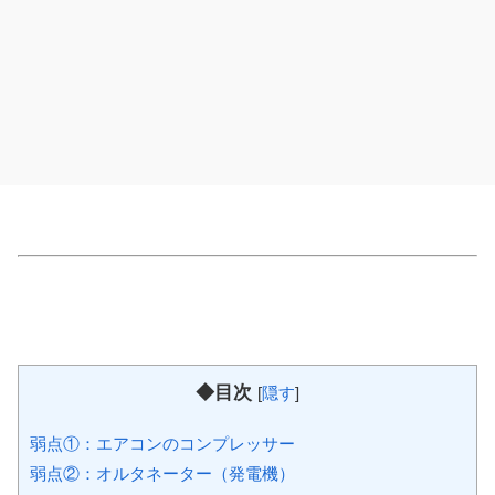
弱点①：エアコンのコンプレッサー
弱点②：オルタネーター（発電機）
弱点③：ラジエターからの水漏れ
弱点④：ディスカバリースポーツD200のディーゼルで故
障が避けられない部品とは
弱点⑤：プラグインハイブリッドのディスカバリースポー
ツP300eは、ハイブリッドであることが弱点
注意点①：エンジンの中はキレイ？！
注意点②：ディスカバリースポーツはぶつけると高くつ
く！
注意点③：オイル漏れ⇒車両火災の危険性
注意点④：カスタムされたディスカバリースポーツの中古
車
⇒ディスカバリースポーツの中古車、故障リスクを回避す
るには
⇒ディスカバリースポーツの中古車を買う前にもう一つだ