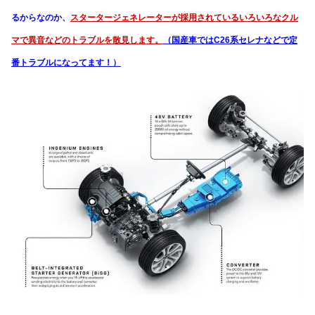
※さらにこのスタータージェネレーターのトラブルにより
走行不能になる危
険性があることからリコールがアナウンスされた
経緯もあります。
【国土交通省リコール情報】
https://www.mlit.go.jp/report/press/jidosha08_hh_005019.html