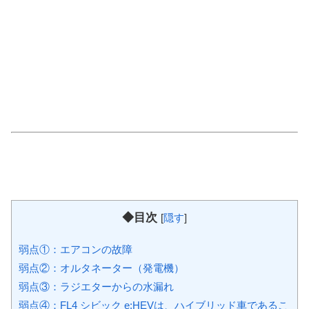
◆目次
[
隠す
]
弱点①：エアコンの故障
弱点②：オルタネーター（発電機）
弱点③：ラジエターからの水漏れ
弱点④：FL4 シビック e:HEVは、ハイブリッド車であるこ