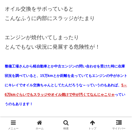
オイル交換をサボっていると
こんなふうに内部にスラッジがたまり
エンジンが焼付いてしまったり
とんでもない状況に発展する危険性が！
整備工場さんから軽自動車とか中古エンジンの問い合わせを受けた時に在庫
状況を調べていると、15万kmとか距離を走っていてもエンジンの中がホント
にキレイでオイル交換ちゃんとしてたんだろうな～っていうのもあれば、
5～
6万kmぐらいでもスラッジやオイル焼けで中が汚くてなんじゃこりゃ
ってい
うのもあります！
メニュー
ホーム
検索
トップ
サイドバー