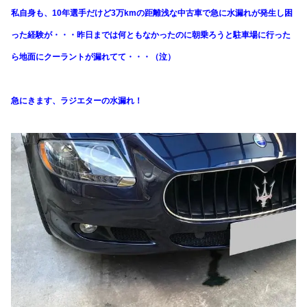
私自身も、10年選手だけど3万kmの距離浅な中古車で急に水漏れが発生し困
った経験が・・・昨日までは何ともなかったのに朝乗ろうと駐車場に行った
ら地面にクーラントが漏れてて・・・（泣）
急にきます、ラジエターの水漏れ！