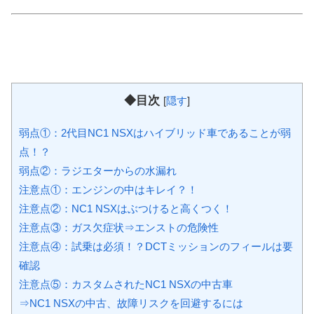
◆目次
[
隠す
]
弱点①：2代目NC1 NSXはハイブリッド車であることが弱
点！？
弱点②：ラジエターからの水漏れ
注意点①：エンジンの中はキレイ？！
注意点②：NC1 NSXはぶつけると高くつく！
注意点③：ガス欠症状⇒エンストの危険性
注意点④：試乗は必須！？DCTミッションのフィールは要
確認
注意点⑤：カスタムされたNC1 NSXの中古車
⇒NC1 NSXの中古、故障リスクを回避するには