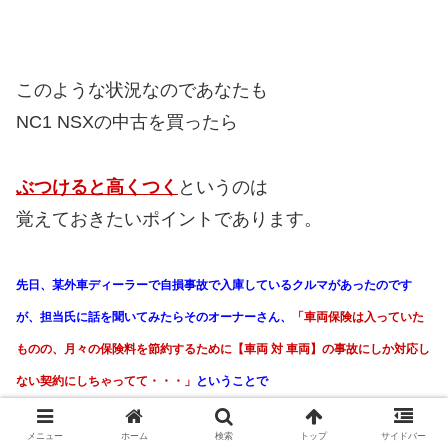
このような状況なのであなたも
NC1 NSXの中古を買ったら
ぶつけると高くつく
というのは
覚えておきたいポイントであります。
先日、某外車ディーラーで自損事故で入庫しているクルマがあったのです
が、担当氏に話を聞いてみたらそのオーナーさん、
「車両保険は入っていた
ものの、月々の保険料を節約するために【車両 対 車両】の事故にしか対応し
ない契約にしちゃってて・・・」
ということで
メニュー
ホーム
検索
トップ
サイドバー
100万近い修理代の自己負担
になっちゃったんだとか！そんなにひどい傷に