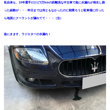
私自身も、10年選手だけど3万kmの距離浅な中古車で急に水漏れが発生し困
った経験が・・・昨日までは何ともなかったのに朝乗ろうと駐車場に行った
ら地面にクーラントが漏れてて・・・（泣）
急にきます、ラジエターの水漏れ！