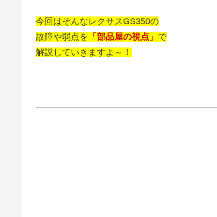
今回はそんなレクサスGS350の
故障や弱点を
「部品屋の視点」
で
解説していきますよ～！