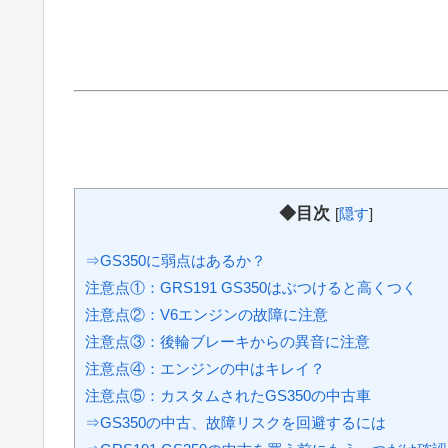
◆目次
[
隠す
]
⇒GS350に弱点はあるか？
注意点①：GRS191 GS350はぶつけると高くつく
注意点②：V6エンジンの故障に注意
注意点③：後輪ブレーキからの異音に注意
注意点④：エンジンの中はキレイ？
注意点⑤：カスタムされたGS350の中古車
⇒GS350の中古、故障リスクを回避するには