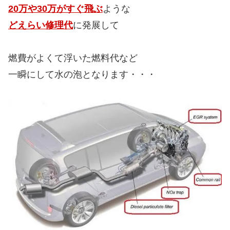
20万や30万がすぐ飛ぶ
ような
どえらい修理代
に発展して
燃費がよくて浮いた燃料代など
一瞬にして水の泡となります・・・