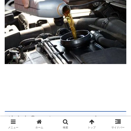
注意点③：ヴィッツ ハイブリッド
はぶつけると
高くつく！
メニュー
ホーム
検索
トップ
サイドバー