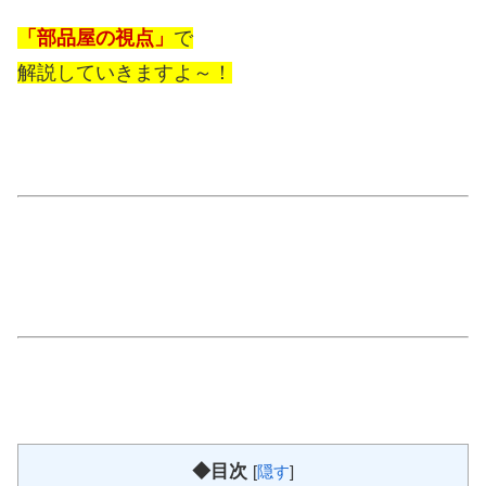
「部品屋の視点」
で
解説していきますよ～！
◆目次
[
隠す
]