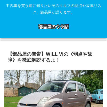
中古車を買う前に知りたいそのクルマの弱点や故障リス
ク、部品屋が語ります。
部品屋のウラ話
【部品屋の警告】WiLL Viの《弱点や故
障》を徹底解説するよ！