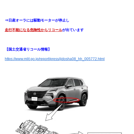
⇒日産オーラには駆動モーターが停止し
走行不能になる危険性からリコール
が出ています
【国土交通省リコール情報】
https://www.mlit.go.jp/report/press/jidosha08_hh_005772.html