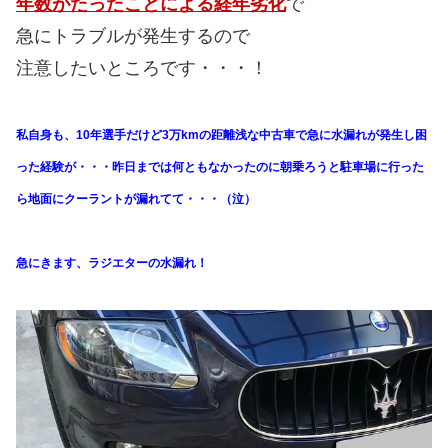
年数がたったことによる経年劣化
で
急にトラブルが発生するので
注意したいところです・・・！
私自身も、10年選手だけど3万kmの距離浅な中古車で急に水漏れが発生し困
った経験が・・・昨日までは何ともなかったのに朝乗ろうと駐車場に行った
ら地面にクーラントが漏れてて・・・（泣）
急にきます、ラジエターの水漏れ！