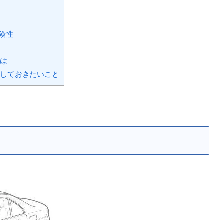
険性
には
認しておきたいこと