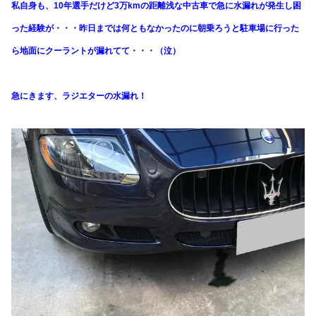
私自身も、10年選手だけど3万kmの距離浅な中古車で急に水漏れが発生し困
った経験が・・・昨日までは何ともなかったのに朝乗ろうと駐車場に行った
ら地面にクーラントが漏れてて・・・（泣）
急にきます、ラジエターの水漏れ！