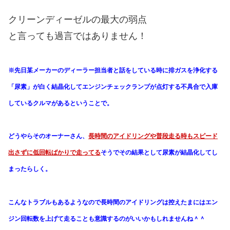
クリーンディーゼルの最大の弱点
と言っても過言ではありません！
※先日某メーカーの
ディーラー担当者と話をしている時に
排ガスを浄化する
「尿素」が白く結晶化して
エンジンチェックランプが点灯する不具合で
入庫
しているクルマがあるということで。
どうやらそのオーナーさん、
長時間のアイドリングや普段走る時も
スピード
出さずに低回転ばかりで走ってる
そうで
その結果として尿素が結晶化してし
まったらしく。
こんなトラブルもあるようなので
長時間のアイドリングは控え
たまにはエン
ジン回転数を上げて走ることも
意識するのがいいかもしれませんね＾＾