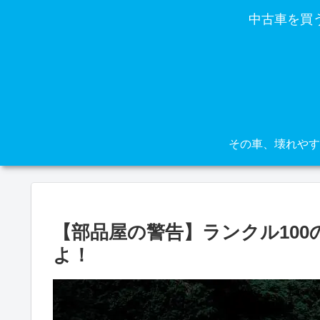
中古車を買
【部品屋の警告】ランクル10
よ！