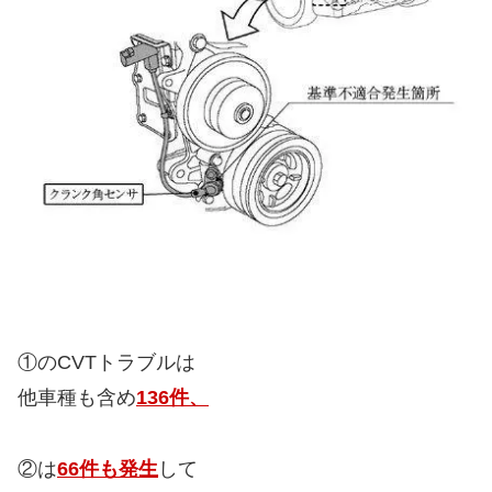
①のCVTトラブルは
他車種も含め
136件、
②は
66件も発生
して