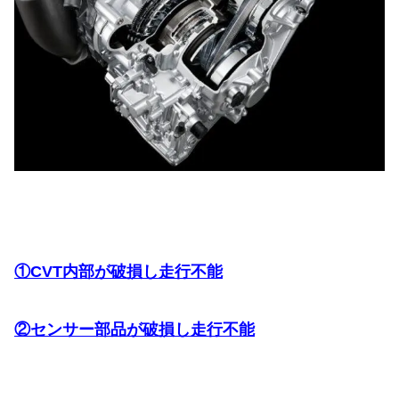
①CVT内部が破損し走行不能
②センサー部品が破損し走行不能