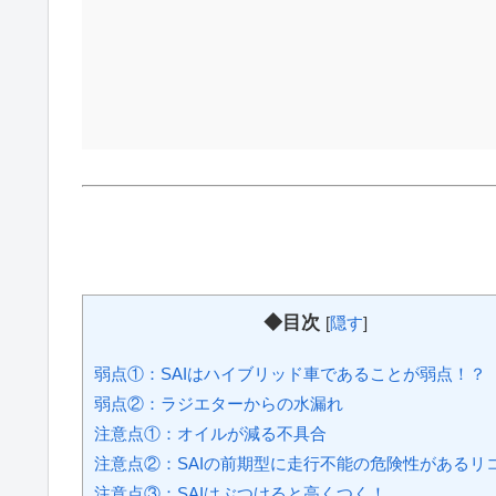
◆目次
[
隠す
]
弱点①：SAIはハイブリッド車であることが弱点！？
弱点②：ラジエターからの水漏れ
注意点①：オイルが減る不具合
注意点②：SAIの前期型に走行不能の危険性があるリ
注意点③：SAIはぶつけると高くつく！
注意点④：カスタムされたSAIの中古車