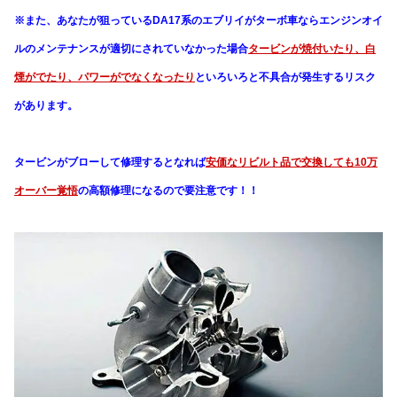
※また、あなたが狙っているDA17系のエブリイがターボ車なら
エンジンオイ
ルのメンテナンスが適切にされていなかった場合
タービンが焼付いたり、白
煙がでたり、パワーがでなくなったり
と
いろいろと不具合が発生するリスク
があります。
タービンがブローして修理するとなれば
安価なリビルト品で交換しても10万
オーバー覚悟
の
高額修理になるので要注意です！！