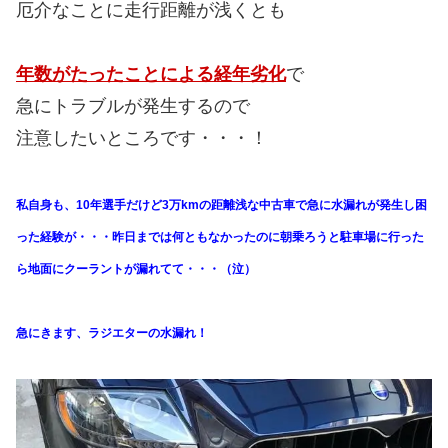
厄介なことに走行距離が浅くとも
年数がたったことによる経年劣化
で
急にトラブルが発生するので
注意したいところです・・・！
私自身も、10年選手だけど3万kmの距離浅な中古車で急に水漏れが発生し困
った経験が・・・昨日までは何ともなかったのに朝乗ろうと駐車場に行った
ら地面にクーラントが漏れてて・・・（泣）
急にきます、ラジエターの水漏れ！