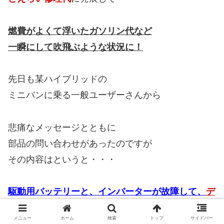
燃費がよくて浮いたガソリン代など
一瞬にして吹飛ぶような状況に！
先日も某ハイブリッドの
ミニバンに乗る一般ユーザーさんから
悲痛なメッセージとともに
部品の問い合わせがあったのですが
その内容はというと・・・
駆動用バッテリーと、インバーターが故障して、
デ
ィーラーで82万と言われました。
あまりにも高いの
メニュー
ホーム
検索
トップ
サイドバー
で安い中古はありますでしょうか。宜しくお願いし