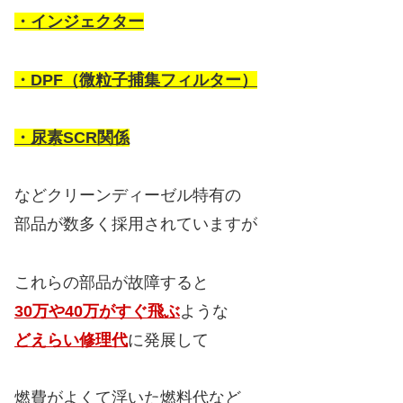
・インジェクター
・DPF（微粒子捕集フィルター）
・尿素SCR関係
などクリーンディーゼル特有の
部品が数多く採用されていますが
これらの部品が故障すると
30万や40万がすぐ飛ぶ
ような
どえらい修理代
に発展して
燃費がよくて浮いた燃料代など